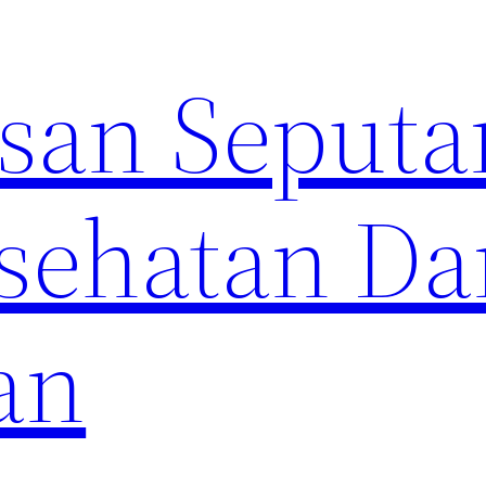
an Seputa
sehatan Da
an