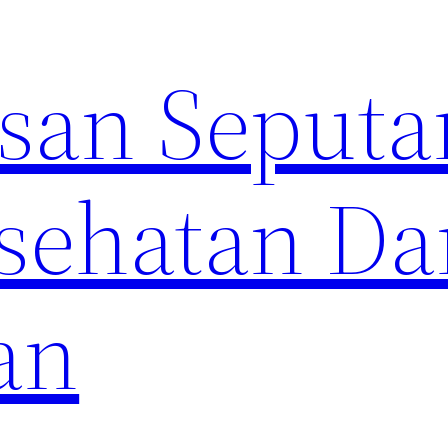
an Seputa
sehatan Da
an