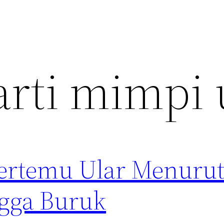
arti mimpi 
Bertemu Ular Menurut
ngga Buruk