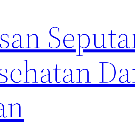
an Seputa
sehatan Da
an