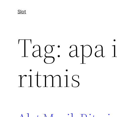
Slot
Tag:
apa 
ritmis