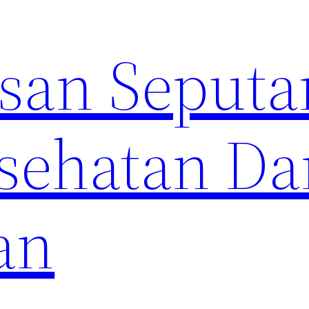
an Seputa
sehatan Da
an