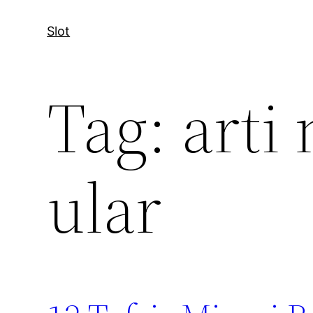
Slot
Tag:
arti
ular