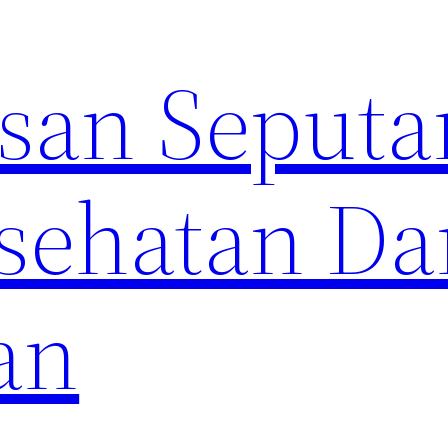
an Seputa
sehatan Da
an