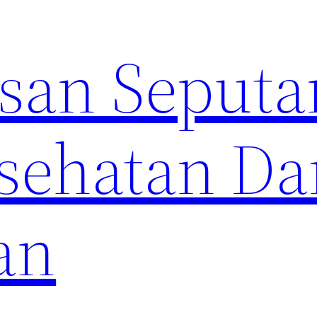
an Seputa
sehatan Da
an