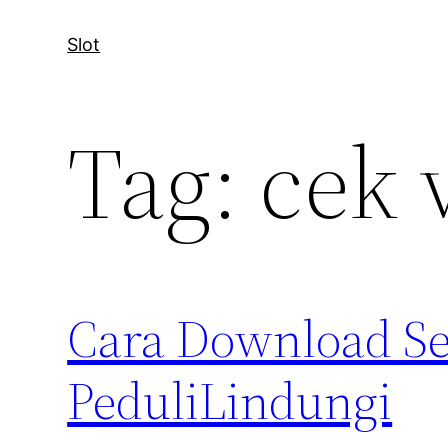
Slot
Tag:
cek 
Cara Download Ser
PeduliLindungi