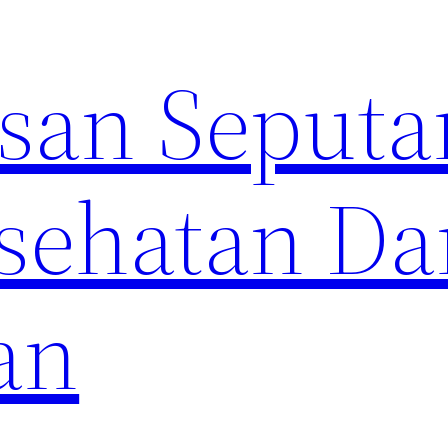
an Seputa
sehatan Da
an