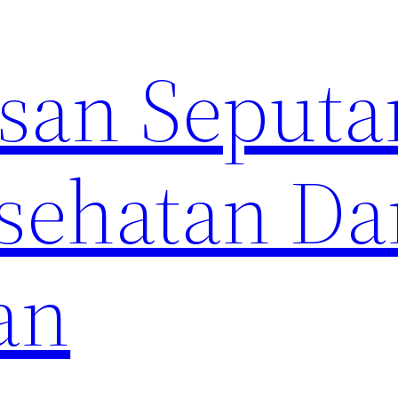
an Seputa
sehatan Da
an