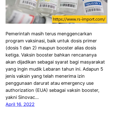
Pemerintah masih terus menggencarkan
program vaksinasi, baik untuk dosis primer
(dosis 1 dan 2) maupun booster alias dosis
ketiga. Vaksin booster bahkan rencananya
akan dijadikan sebagai syarat bagi masyarakat
yang ingin mudik Lebaran tahun ini. Adapun 5
jenis vaksin yang telah menerima izin
penggunaan darurat atau emergency use
authorization (EUA) sebagai vaksin booster,
yakni Sinovac…
April 16, 2022