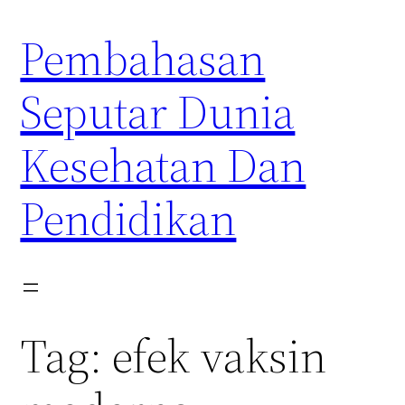
Skip
Pembahasan
to
content
Seputar Dunia
Kesehatan Dan
Pendidikan
Tag:
efek vaksin