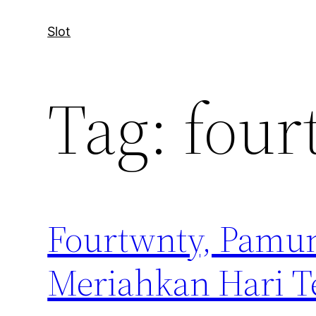
Slot
Tag:
four
Fourtwnty, Pamun
Meriahkan Hari Te