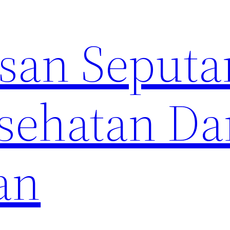
an Seputa
sehatan Da
an