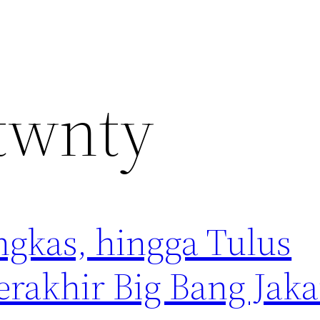
twnty
gkas, hingga Tulus
rakhir Big Bang Jaka