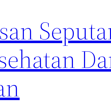
an Seputa
sehatan Da
an