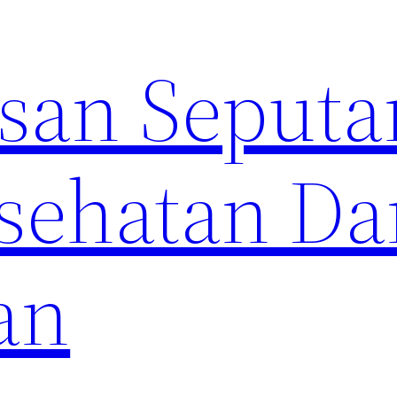
an Seputa
sehatan Da
an