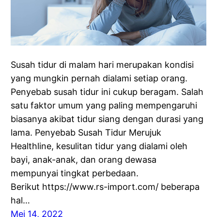
Susah tidur di malam hari merupakan kondisi
yang mungkin pernah dialami setiap orang.
Penyebab susah tidur ini cukup beragam. Salah
satu faktor umum yang paling mempengaruhi
biasanya akibat tidur siang dengan durasi yang
lama. Penyebab Susah Tidur Merujuk
Healthline, kesulitan tidur yang dialami oleh
bayi, anak-anak, dan orang dewasa
mempunyai tingkat perbedaan.
Berikut https://www.rs-import.com/ beberapa
hal…
Mei 14, 2022