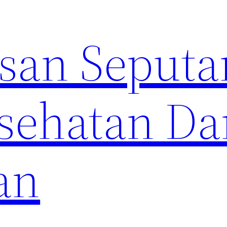
an Seputa
sehatan Da
an