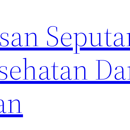
an Seputa
sehatan Da
an