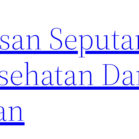
an Seputa
sehatan Da
an