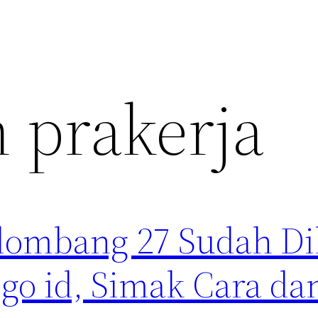
n prakerja
elombang 27 Sudah D
 go id, Simak Cara da