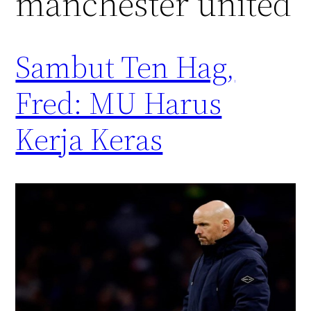
manchester united
Sambut Ten Hag,
Fred: MU Harus
Kerja Keras