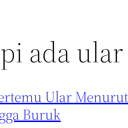
i ada ular
Bertemu Ular Menurut
ngga Buruk