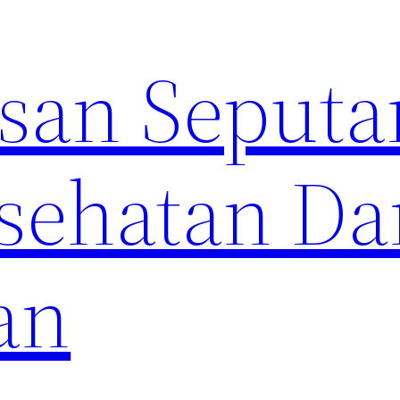
an Seputa
sehatan Da
an