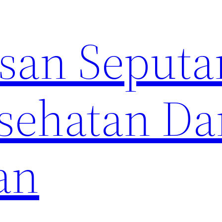
an Seputa
sehatan Da
an