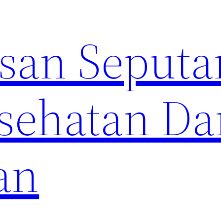
an Seputa
sehatan Da
an