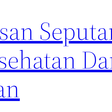
an Seputa
sehatan Da
an