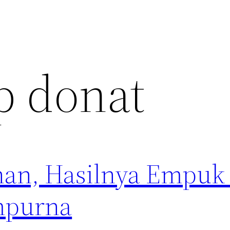
p donat
han, Hasilnya Empuk
mpurna