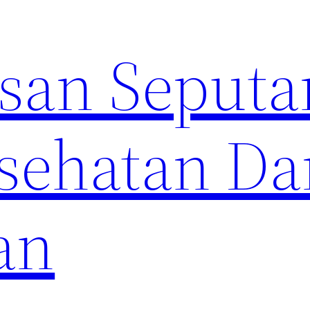
an Seputa
sehatan Da
an