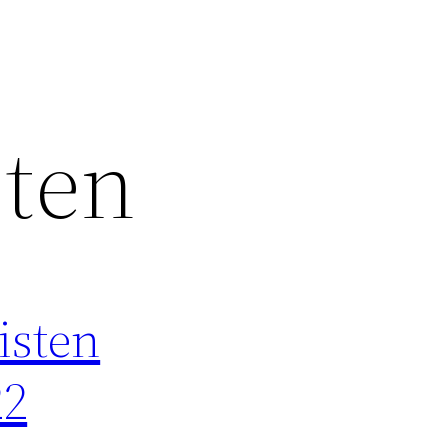
sten
isten
22