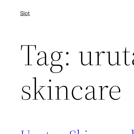
Slot
Tag:
uru
skincare