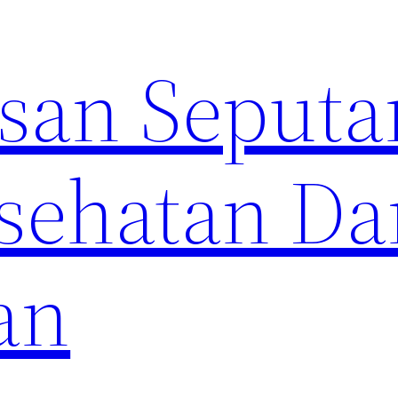
an Seputa
sehatan Da
an