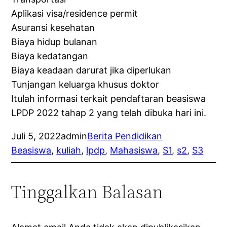
Aplikasi visa/residence permit
Asuransi kesehatan
Biaya hidup bulanan
Biaya kedatangan
Biaya keadaan darurat jika diperlukan
Tunjangan keluarga khusus doktor
Itulah informasi terkait pendaftaran beasiswa
LPDP 2022 tahap 2 yang telah dibuka hari ini.
Juli 5, 2022
admin
Berita Pendidikan
Beasiswa
, 
kuliah
, 
lpdp
, 
Mahasiswa
, 
S1
, 
s2
, 
S3
Tinggalkan Balasan