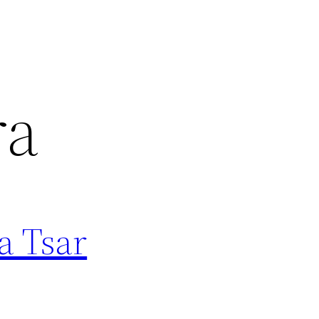
ra
a Tsar