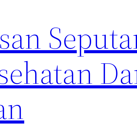
an Seputa
sehatan Da
an