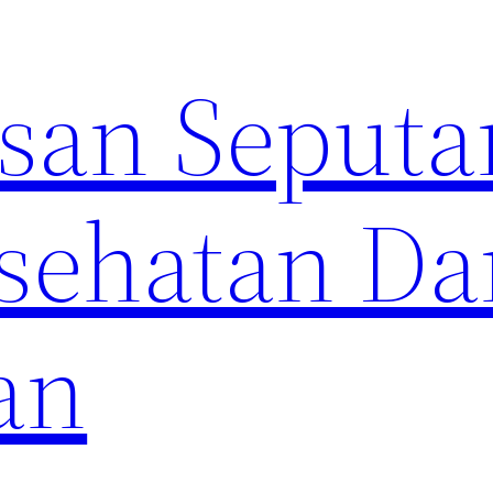
an Seputa
sehatan Da
an