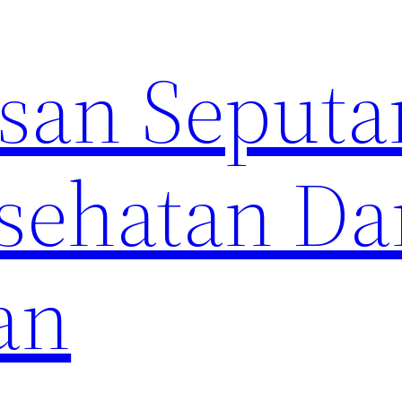
an Seputa
sehatan Da
an