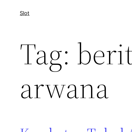
Slot
Tag:
beri
arwana