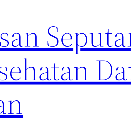
an Seputa
sehatan Da
an