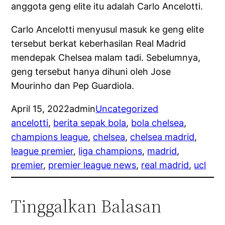
anggota geng elite itu adalah Carlo Ancelotti.
Carlo Ancelotti menyusul masuk ke geng elite
tersebut berkat keberhasilan Real Madrid
mendepak Chelsea malam tadi. Sebelumnya,
geng tersebut hanya dihuni oleh Jose
Mourinho dan Pep Guardiola.
April 15, 2022
admin
Uncategorized
ancelotti
, 
berita sepak bola
, 
bola chelsea
, 
champions league
, 
chelsea
, 
chelsea madrid
, 
league premier
, 
liga champions
, 
madrid
, 
premier
, 
premier league news
, 
real madrid
, 
ucl
Tinggalkan Balasan