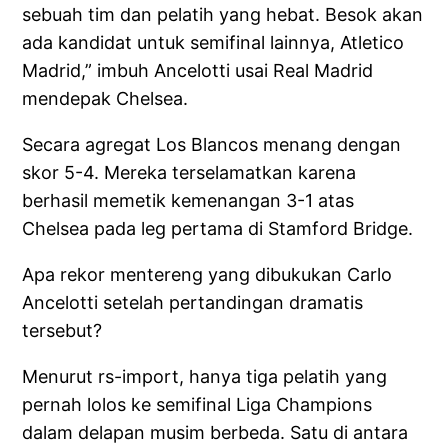
sebuah tim dan pelatih yang hebat. Besok akan
ada kandidat untuk semifinal lainnya, Atletico
Madrid,” imbuh Ancelotti usai Real Madrid
mendepak Chelsea.
Secara agregat Los Blancos menang dengan
skor 5-4. Mereka terselamatkan karena
berhasil memetik kemenangan 3-1 atas
Chelsea pada leg pertama di Stamford Bridge.
Apa rekor mentereng yang dibukukan Carlo
Ancelotti setelah pertandingan dramatis
tersebut?
Menurut rs-import, hanya tiga pelatih yang
pernah lolos ke semifinal Liga Champions
dalam delapan musim berbeda. Satu di antara