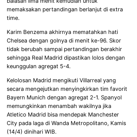
balasan lima menit kemudian untuk
memaksakan pertandingan berlanjut di extra
time.
Karim Benzema akhirnya mematahkan hati
Chelsea dengan golnya di menit ke-96. Skor
tidak berubah sampai pertandingan berakhir
sehingga Real Madrid dipastikan lolos dengan
keunggulan agregat 5-4.
Kelolosan Madrid mengikuti Villarreal yang
secara mengejutkan menyingkirkan tim favorit
Bayern Munich dengan agregat 2-1. Spanyol
memungkinkan menambah wakilnya jika
Atletico Madrid bisa mendepak Manchester
City pada laga di Wanda Metropolitano, Kamis
(14/4) dinihari WIB.