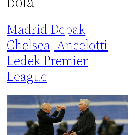
bola
Madrid Depak
Chelsea, Ancelotti
Ledek Premier
League