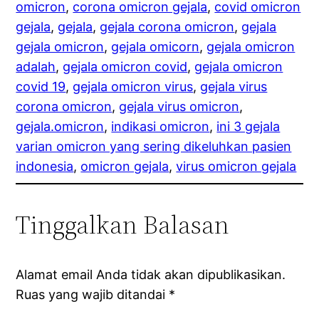
omicron
, 
corona omicron gejala
, 
covid omicron
gejala
, 
gejala
, 
gejala corona omicron
, 
gejala
gejala omicron
, 
gejala omicorn
, 
gejala omicron
adalah
, 
gejala omicron covid
, 
gejala omicron
covid 19
, 
gejala omicron virus
, 
gejala virus
corona omicron
, 
gejala virus omicron
, 
gejala.omicron
, 
indikasi omicron
, 
ini 3 gejala
varian omicron yang sering dikeluhkan pasien
indonesia
, 
omicron gejala
, 
virus omicron gejala
Tinggalkan Balasan
Alamat email Anda tidak akan dipublikasikan.
Ruas yang wajib ditandai
*